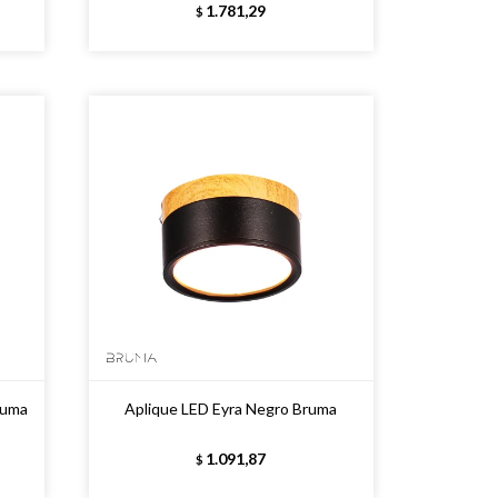
1.781,29
$
ruma
Aplique LED Eyra Negro Bruma
1.091,87
$