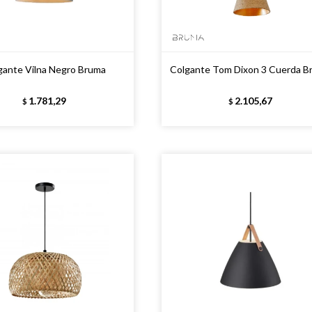
gante Vilna Negro Bruma
Colgante Tom Dixon 3 Cuerda B
1.781,29
2.105,67
$
$