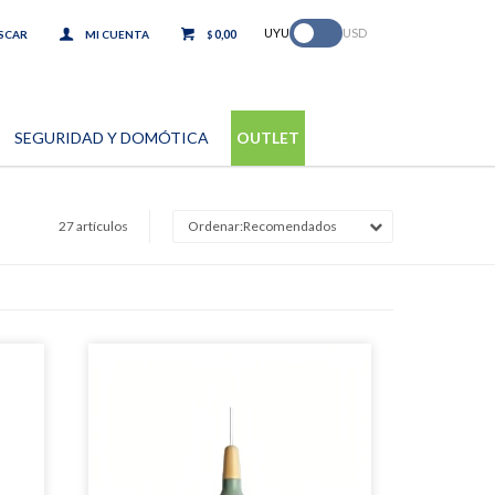
.
UYU
USD
0,00
$
SEGURIDAD Y DOMÓTICA
OUTLET
27 artículos
Recomendados