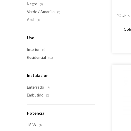
Negro
(7)
Verde / Amarillo
(3)
Azul
(1)
Col
Uso
Interior
(1)
Residencial
(12)
Instalación
Enterrado
(9)
Embutido
(2)
Potencia
18 W
(1)