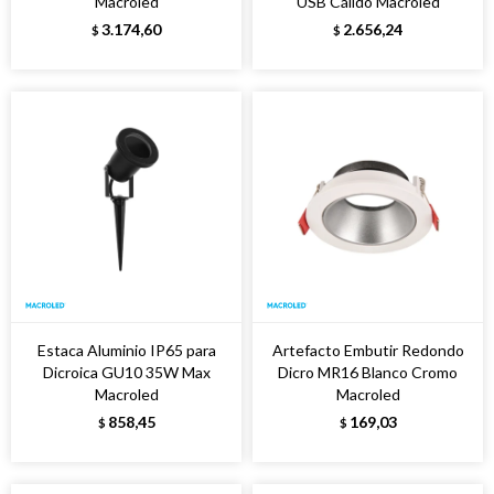
Macroled
USB Cálido Macroled
3.174,60
2.656,24
$
$
Estaca Aluminio IP65 para
Artefacto Embutir Redondo
Dicroica GU10 35W Max
Dicro MR16 Blanco Cromo
Macroled
Macroled
858,45
169,03
$
$