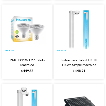
PAR 30 11W E27 Cálido
Listón para Tubo LED T8
Macroled
120cm Simple Macroled
449,55
148,91
$
$