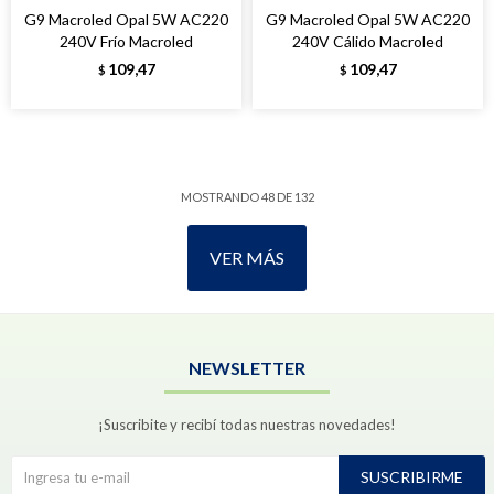
G9 Macroled Opal 5W AC220
G9 Macroled Opal 5W AC220
240V Frío Macroled
240V Cálido Macroled
109,47
109,47
$
$
MOSTRANDO
48
DE
132
VER MÁS
NEWSLETTER
¡Suscribite y recibí todas nuestras novedades!
SUSCRIBIRME