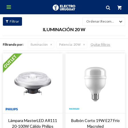

Recomendados
ILUMINACIÓN 20 W
Quitar filtros
Filtrando por:
Iluminación
Potencia:
20 W
Lámpara MasterLED AR111
Bulbón Corto 19W E27 Frío
20-100W Cálido Philips
Macroled