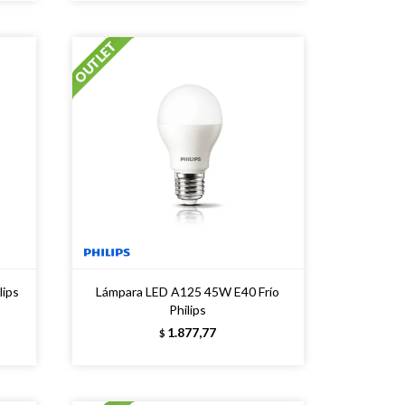
lips
Lámpara LED A125 45W E40 Frío
Philips
1.877,77
$