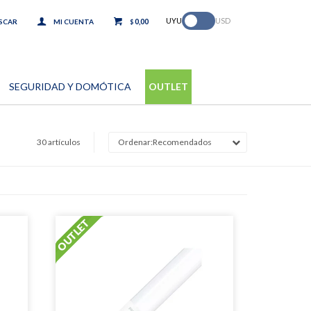
.
UYU
USD
0,00
$
SEGURIDAD Y DOMÓTICA
OUTLET
30 artículos
Recomendados