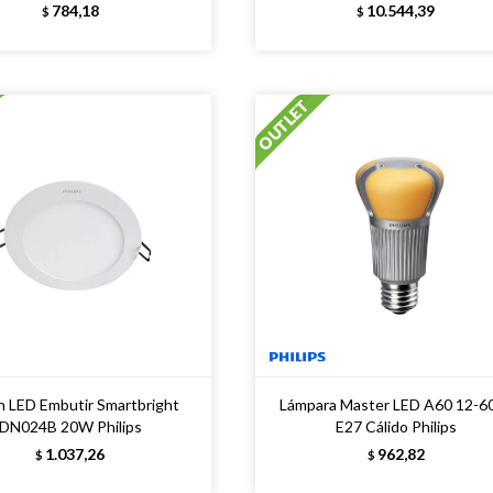
784,18
10.544,39
$
$
n LED Embutir Smartbright
Lámpara Master LED A60 12-
DN024B 20W Philips
E27 Cálido Philips
1.037,26
962,82
$
$