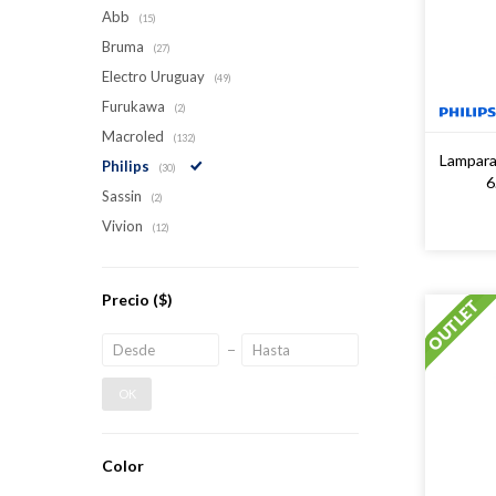
Abb
(15)
Bruma
(27)
Electro Uruguay
(49)
Furukawa
(2)
Macroled
(132)
Lampara
Philips
(30)
6
Sassin
(2)
Vivion
(12)
Precio
($)
OK
Color