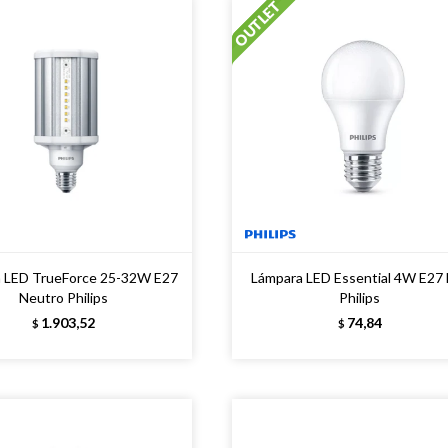
 LED TrueForce 25-32W E27
Lámpara LED Essential 4W E27 
Neutro Philips
Philips
1.903,52
74,84
$
$