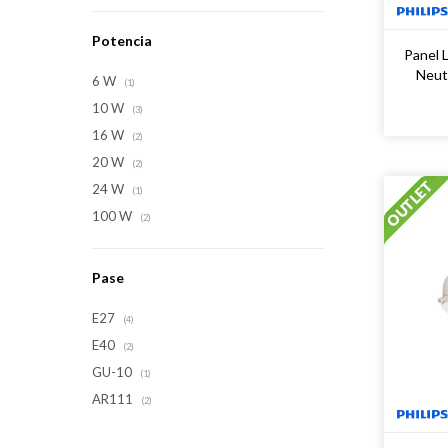
Potencia
Panel 
Neut
6 W
(1)
10 W
(3)
16 W
(2)
20 W
(2)
24 W
(1)
100 W
(2)
Pase
E27
(4)
E40
(2)
GU-10
(1)
AR111
(2)