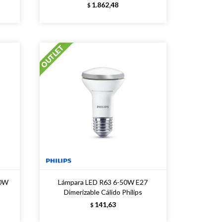
1.862,48
$
60W
Lámpara LED R63 6-50W E27
Dimerizable Cálido Philips
141,63
$