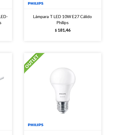
LED-
Lámpara T LED 10W E27 Cálido
s
Philips
181,46
$