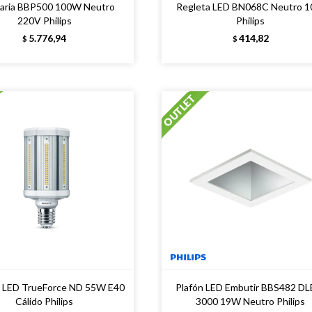
aria BBP500 100W Neutro
Regleta LED BN068C Neutro 
220V Philips
Philips
5.776,94
414,82
$
$
 LED TrueForce ND 55W E40
Plafón LED Embutir BBS482 DL
Cálido Philips
3000 19W Neutro Philips