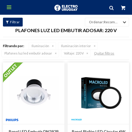

Recomendados
PLAFONES LUZ LED EMBUTIR ADOSAR: 220 V
Filtrando por:
Iluminación
Iluminación interior
Quitar filtros
Plafones luz led embutir adosar
Voltaje:
220 V
Panel LED Embutir DN292B
Panel Plafón LED Circular 6W