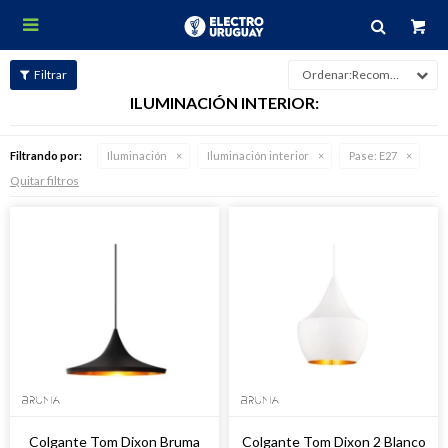

Recomendados
ILUMINACIÓN INTERIOR:
Filtrando por:
Iluminación
Iluminación interior
Pase:
E27
Quitar filtros
Colgante Tom Dixon Bruma
Colgante Tom Dixon 2 Blanco