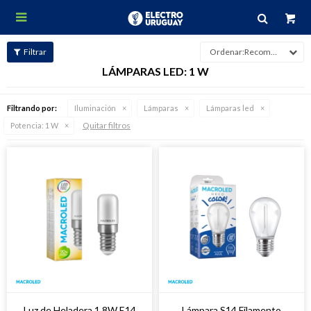

Recomendados
LÁMPARAS LED: 1 W
Filtrando por:
Iluminación
Lámparas
Lámparas led
Quitar filtros
Potencia:
1 W
Luz de Heladera 1.8W E14
Lámpara S14 Filamento