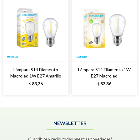
Lámpara S14 Filamento
Lámpara S14 Filamento 1W
Macroled 1W E27 Amarillo
E27 Macroled
83,36
83,36
$
$
NEWSLETTER
¡Suscribite y recibí todas nuestras novedades!