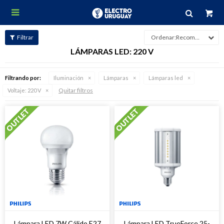

Recomendados
LÁMPARAS LED: 220 V
Filtrando por:
Iluminación
Lámparas
Lámparas led
Quitar filtros
Voltaje:
220 V
Lámpara LED 7W Cálido E27
Lámpara LED TrueForce 25-