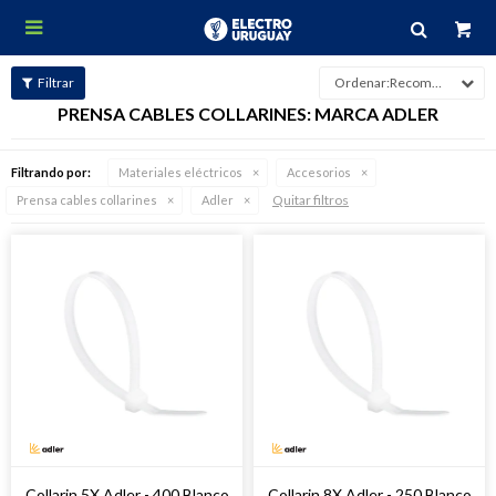

Recomendados
PRENSA CABLES COLLARINES: MARCA ADLER
Filtrando por:
Materiales eléctricos
Accesorios
Quitar filtros
Prensa cables collarines
Adler
Collarin 5X Adler - 400 Blanco
Collarin 8X Adler - 250 Blanco