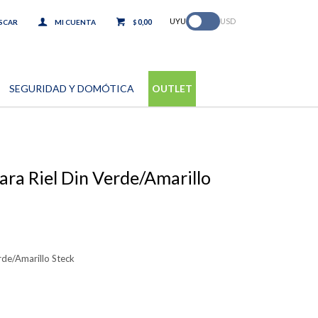
.
UYU
USD
0,00
$
SEGURIDAD Y DOMÓTICA
OUTLET
ara Riel Din Verde/Amarillo
rde/Amarillo Steck