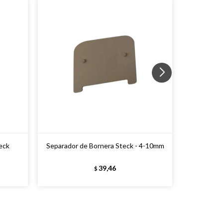
eck
Separador de Bornera Steck - 4-10mm
Bornera 
39,46
$