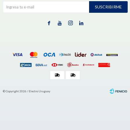
SUSCRIBIRME




© Copyright 2026 / Electro Uruguay