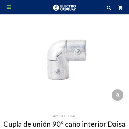

ULUL034L
Cupla de unión 90º caño interior Daisa