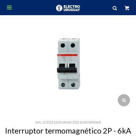

2CDS212001R02CDS212001R0064
Interruptor termomagnético 2P - 6kA