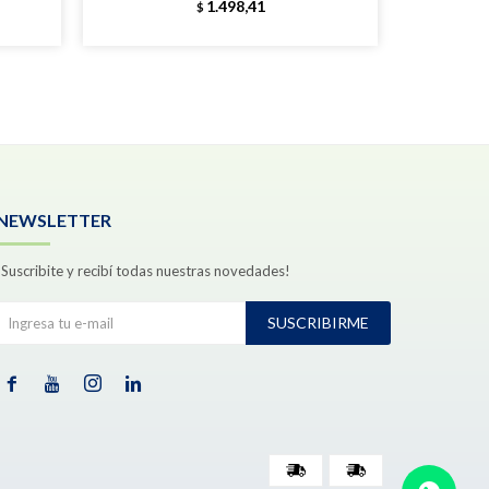
1.498,41
$
NEWSLETTER
¡Suscribite y recibí todas nuestras novedades!
SUSCRIBIRME



