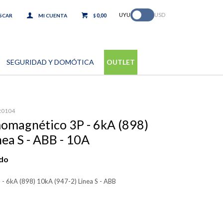
.
UYU
USD
0,00
$
SEGURIDAD Y DOMÓTICA
OUTLET
R0104
momagnético 3P - 6kA (898)
ea S - ABB - 10A
ido
- 6kA (898) 10kA (947-2) Linea S - ABB