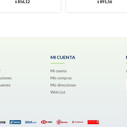
856,12
891,56
$
$
MI CUENTA
r
Mi cuenta
uciones
Mis compras
uentes
Mis direcciones
Wish List