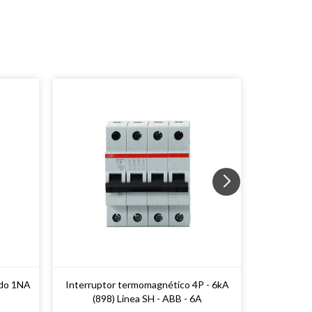
ado 1NA
Interruptor termomagnético 4P - 6kA
Interrupt
(898) Linea SH - ABB - 6A
(898