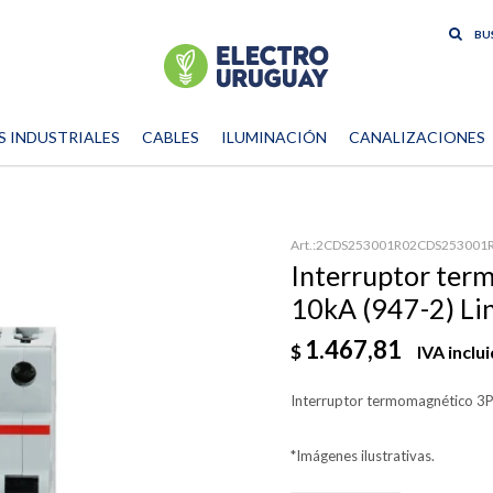
S INDUSTRIALES
CABLES
ILUMINACIÓN
CANALIZACIONES
2CDS253001R02CDS253001
Interruptor ter
10kA (947-2) Lin
1.467,81
$
IVA inclu
Interruptor termomagnético 3P 
*Imágenes ilustrativas.