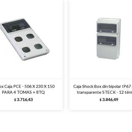
x Caja PCE - 506 X 230 X 150
Caja Shock Box din bipolar IP67
PARA 4 TOMAS + 8TQ
transparente STECK - 12 tér
3.716,43
3.846,49
$
$