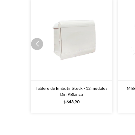
Tablero de Embutir Steck - 12 módulos
M Bo
Din P.Blanca
643,90
$