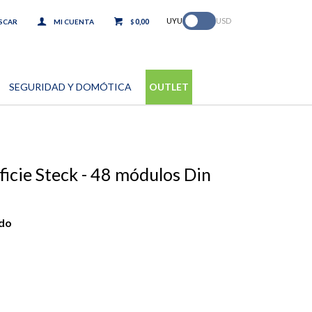
.
UYU
USD
0,00
$
SEGURIDAD Y DOMÓTICA
OUTLET
ficie Steck - 48 módulos Din
ido