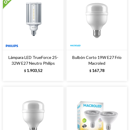
Lámpara LED TrueForce 25-
Bulbón Corto 19W E27 Frío
32W E27 Neutro Philips
Macroled
1.903,52
167,78
$
$