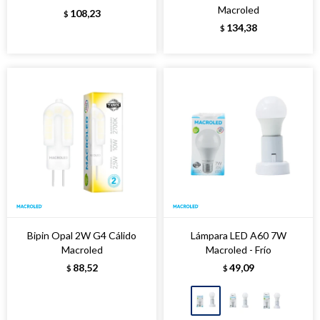
Macroled
108,23
$
134,38
$
Bipin Opal 2W G4 Cálido
Lámpara LED A60 7W
Macroled
Macroled - Frío
88,52
49,09
$
$