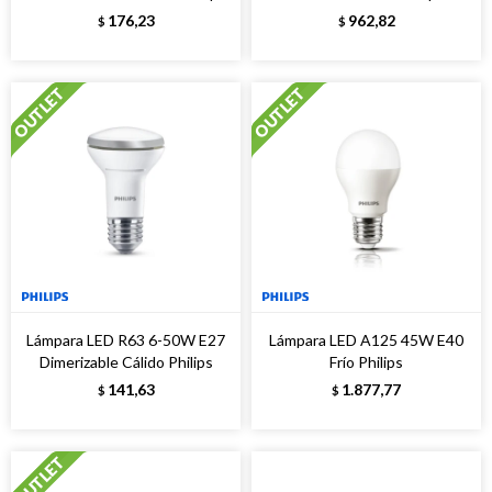
176,23
962,82
$
$
Lámpara LED R63 6-50W E27
Lámpara LED A125 45W E40
Dimerizable Cálido Philips
Frío Philips
141,63
1.877,77
$
$