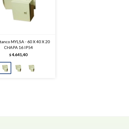
stanco MYLSA - 60 X 40 X 20
CHAPA 16 IP54
4.641,40
$