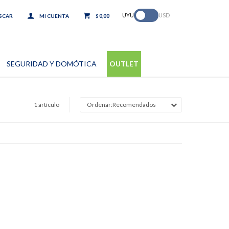
.
UYU
USD
0,00
$
SEGURIDAD Y DOMÓTICA
OUTLET
1 artículo
Recomendados