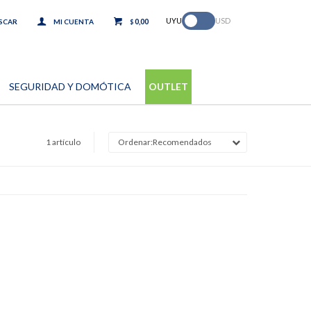
.
UYU
USD
0,00
$
SEGURIDAD Y DOMÓTICA
OUTLET
1 artículo
Recomendados