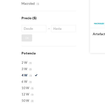
Macroled
(1)
Precio
($)
Artefact
OK
Potencia
2 W
(1)
3 W
(2)
4 W
(1)
6 W
(1)
10 W
(1)
12 W
(1)
50 W
(2)